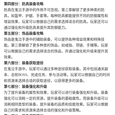
第四部分：防具装备攻略
防具在鬼泣手游中的作用不可忽视。第三章解锁了更多种类的防
具，如盔甲、护腿、手套等。每种防具都能提供不同的防御属性和
增益效果，玩家可以根据自己的需求选择适合的防具。玩家还可以
通过强化和升级防具来提升其防御能力。
第五部分：饰品装备攻略
饰品是鬼泣手游中的辅助装备，可以提供各种增益效果和特殊技
能。第三章解锁了更多种类的饰品，如戒指、项链、手镯等。玩家
可以根据自己的需求选择适合的饰品，并通过强化和升级来提升其
效果。
第六部分：装备获取途径
在鬼泣手游中，玩家可以通过多种途径获取装备。其中包括通关副
本、击败BOSS、完成任务、参与活动等。玩家可以根据自己的时间
和资源来选择合适的获取途径，以获得更多的装备。
第七部分：装备强化和升级
为了提升装备的属性和效果，玩家可以进行装备强化和升级。装备
强化可以消耗一定的资源，提升装备的基础属性。而装备升级可以
消耗相同类型的装备，提升装备的品质和技能效果。玩家可以根据
自己的需求和资源来选择合适的强化和升级策略。