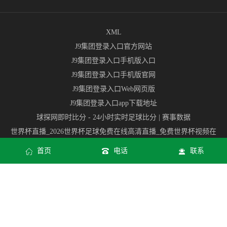
XML
J9集团登录入口官方网站
J9集团登录入口手机版入口
J9集团登录入口手机版官网
J9集团登录入口Web网页版
J9集团登录入口app下载地址
球探网即时比分 - 24小时实时足球比分 | 赛事数据
世界杯直播_2026世界杯足球免费在线高清直播_免费世界杯视频在
线观看无插件-24直播网
首页
电话
联系
世界杯·外围买球 (中国)官方网站 - 赛事竞猜投注
2026世界杯投注平台丨2026世界杯投注入口买足球平台与热门比赛
推荐
世界杯买输赢规则丨世界杯买输赢入口买足球平台与热门比赛推荐
Copyright © J9集团官网 - 首页 All rights reserved
J9集团登录入口